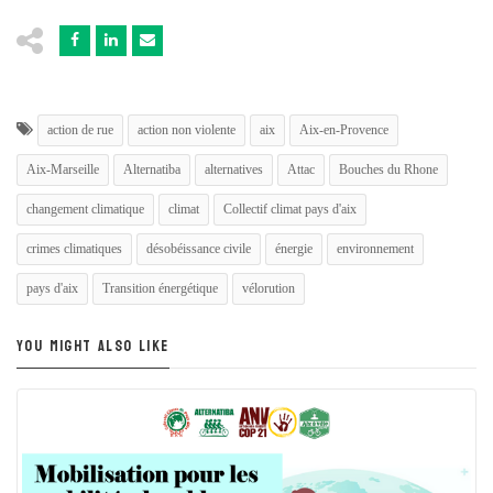
action de rue
action non violente
aix
Aix-en-Provence
Aix-Marseille
Alternatiba
alternatives
Attac
Bouches du Rhone
changement climatique
climat
Collectif climat pays d'aix
crimes climatiques
désobéissance civile
énergie
environnement
pays d'aix
Transition énergétique
vélorution
YOU MIGHT ALSO LIKE