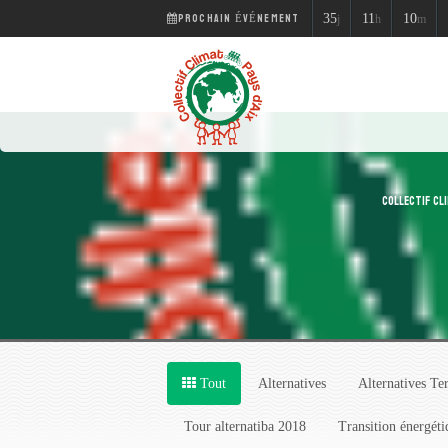
PROCHAIN ÉVÉNEMENT
35
11
10
j
h
m
COLLECTIF CLI
Tout
Alternatives
Alternatives Ter
Tour alternatiba 2018
Transition énergéti