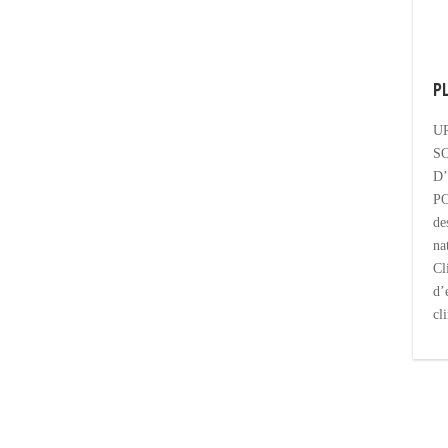
P
U
SO
D
PO
de
na
Cl
d’
cl