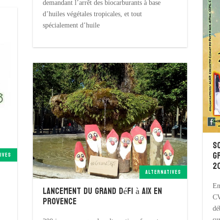
demandant l’arrêt des biocarburants à base
d’huiles végétales tropicales, et tout
spécialement d’huile
S
g
IVES
2
ALTERNATIVES
En
Lancement du Grand défi à Aix en
Provence
CV
dé
su