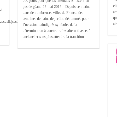
200 jours pour que les alternatives fassent un
cl
pas de géant 15 mai 2017 – Depuis ce matin,
et
am
dans de nombreuses villes de France, des
qu
centaines de nains de jardin, dénommés pour
guest/accueil;jsessionid=449BA11B68BD85CA7B8173CEEDAC440F
al
l’occasion naindignés symboles de la
détermination à construire les alternatives et à
enclencher sans plus attendre la transition