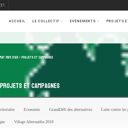
36
s
ACCUEIL
LE COLLECTIF
EVÉNEMENTS
PROJETS 
MAT PAYS D'AIX
>
PROJETS ET CAMPAGNES
Projets et campagnes
ritoriales
Economie
GrandDéfi des alternatives
Lutte contre les 
que
Village Alternatiba 2018