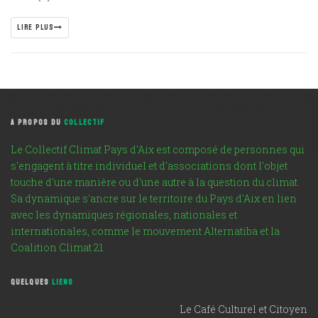
LIRE PLUS
A PROPOS DU
COLLECTIF
Le Collectif Climat Pays d'Aix est composé de personnes qui
s'engagent à titre individuel et d'associations dont l'objet
touche d'une manière ou d'une autre à la question du climat.
Sa dynamique s'ancre sur le territoire du Pays d'Aix en lien
avec les dynamiques régionales, nationales et
internationales, comme le mouvement Alternatiba et la
Coalition Climat 21.
QUELQUES
LIENS
Le Café Culturel et Citoyen