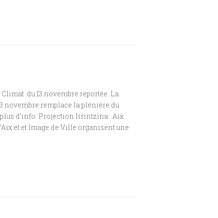
f Climat du 13 novembre reportée. La
 13 novembre remplace la plénière du
lus d’info: Projection Irrintzina : Aix
d’Aix et et Image de Ville organisent une