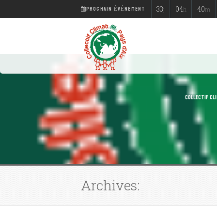
PROCHAIN ÉVÉNEMENT
33
04
40
j
h
m
COLLECTIF CLI
Archives: