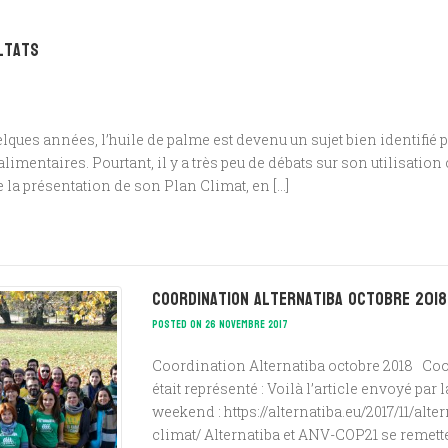
ltats
lques années, l’huile de palme est devenu un sujet bien identifié p
mentaires. Pourtant, il y a très peu de débats sur son utilisatio
e la présentation de son Plan Climat, en […]
Coordination Alternatiba octobre 2018
POSTED ON 26 NOVEMBRE 2017
Coordination Alternatiba octobre 2018 Coo
était représenté : Voilà l’article envoyé pa
weekend : https://alternatiba.eu/2017/11/alt
climat/ Alternatiba et ANV-COP21 se remette