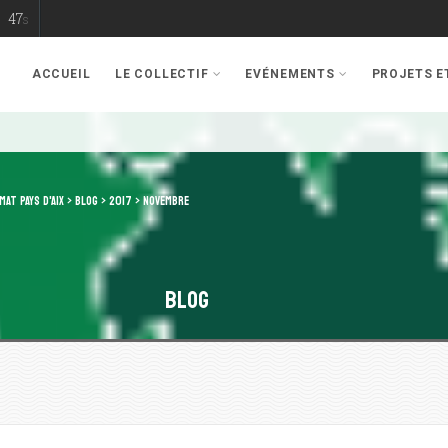
46
s
ACCUEIL
LE COLLECTIF
EVÉNEMENTS
PROJETS 
MAT PAYS D'AIX
>
BLOG
>
2017
>
NOVEMBRE
Blog