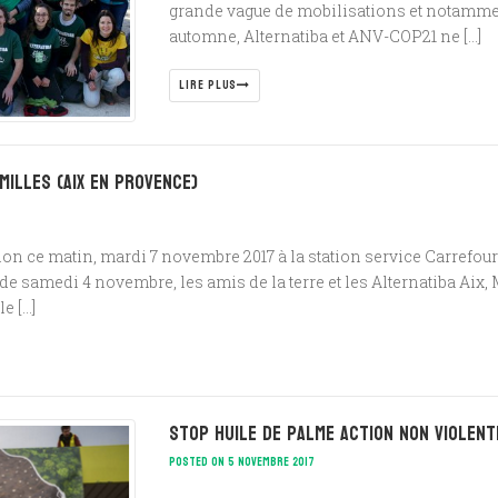
grande vague de mobilisations et notammen
automne, Alternatiba et ANV-COP21 ne […]
LIRE PLUS
Milles (Aix en Provence)
tition ce matin, mardi 7 novembre 2017 à la station service Carrefo
de samedi 4 novembre, les amis de la terre et les Alternatiba Aix,
e […]
Stop huile de palme action non violen
POSTED ON 5 NOVEMBRE 2017