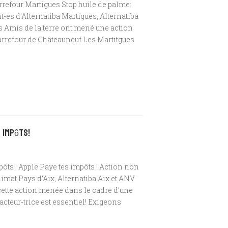
rrefour Martigues Stop huile de palme:
-es d’Alternatiba Martigues, Alternatiba
es Amis de la terre ont mené une action
arrefour de Châteauneuf Les Martitgues
s impôts!
pôts ! Apple Paye tes impôts ! Action non
limat Pays d’Aix, Alternatiba Aix et ANV
 cette action menée dans le cadre d’une
teur-trice est essentiel! Exigeons