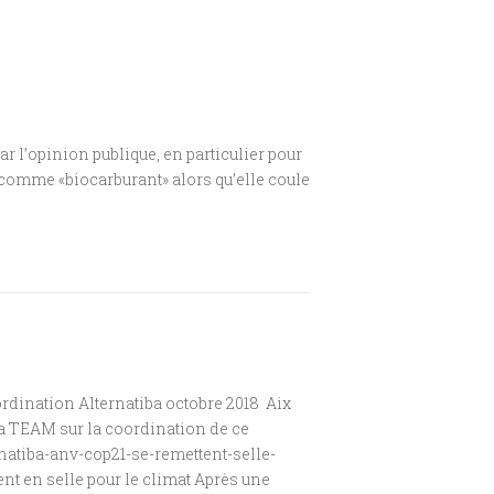
ar l’opinion publique, en particulier pour
n comme «biocarburant» alors qu’elle coule
rdination Alternatiba octobre 2018 Aix
r la TEAM sur la coordination de ce
ernatiba-anv-cop21-se-remettent-selle-
nt en selle pour le climat Après une