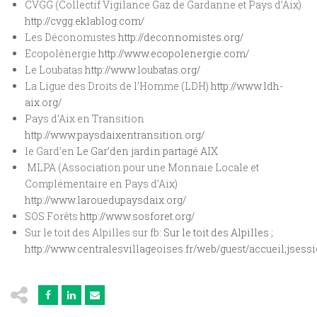
CVGG (Collectif Vigilance Gaz de Gardanne et Pays d’Aix)
http://cvgg.eklablog.com/
Les Déconomistes
http://deconnomistes.org/
Ecopolénergie
http://www.ecopolenergie.com/
Le Loubatas
http://www.loubatas.org/
La Ligue des Droits de l’Homme (LDH)
http://www.ldh-
aix.org/
Pays d’Aix en Transition
http://www.paysdaixentransition.org/
le Gard’en
Le Gar’den jardin partagé AIX
MLPA (Association pour une Monnaie Locale et
Complémentaire en Pays d’Aix)
http://www.larouedupaysdaix.org/
SOS Forêts
http://www.sosforet.org/
Sur le toit des Alpilles sur fb:
Sur le toit des Alpilles ;
http://www.centralesvillageoises.fr/web/guest/accueil;j