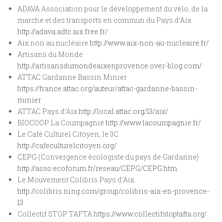
ADAVA Association pour le développement du vélo, de la
marche et des transports en commun du Pays d’Aix
http://adava.adtc.aix.free.fr/
Aix non au nucléaire
http://www.aix-non-au-nucleaire.fr/
Artisans du Monde
http://artisansdumondeaixenprovence.over-blog.com/
ATTAC Gardanne Bassin Minier
https://france.attac.org/auteur/attac-gardanne-bassin-
minier
ATTAC Pays d’Aix
http://local.attac.org/13/aix/
BIOCOOP La Coumpagnié
http://www.lacoumpagnie.fr/
Le Café Culturel Citoyen, le 3C
http://cafeculturelcitoyen.org/
CEPG (Convergence écologiste du pays de Gardanne)
http://asso.ecoforum.fr/reseau/CEPG/CEPG.htm
Le Mouvement Colibris Pays d’Aix
http://colibris.ning.com/group/colibris-aix-en-provence-
13
Collectif STOP TAFTA
https://www.collectifstoptafta.org/