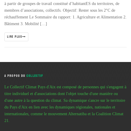
à partir de groupes de travail constitué d’habitantES du territoires, de
membres d’associations, collectifs. Objectif: Rester sous les 2°C de
réchauffement Le Sommaire du rapport: 1. Agriculture et Alimentation 2.
Bâtiment 3. Mobilité […]
LIRE PLUS
A PROPOS DU
COLLECTIF
Le Collectif Climat Pays d'Aix est composé de personnes qui s'engagent à
titre individuel et d'associations dont l'objet touche d'une manière ou
d'une autre à la question du climat. Sa dynamique s'ancre sur le territoire
du Pays d'Aix en lien avec les dynamiques régionales, nationales et
internationales, comme le mouvement Alternatiba et la Coalition Climat
21.