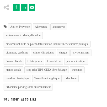
Aix-en-Provence
Alternatiba
alternatives
aménagement urbain; déviation
biocarburant huile de palem déforestation total raffinerie enquête publique
biomasse; gardanne
crimes climatiques
énergie
environnement
évasion fiscale
Gilets jaunes
Grand debat
justice climatique
justice sociale
stop tafta TIPP CETA libre échange
transition
transition écologique
Transition énergétique
urbanisme
urbanisme parking santé environnement
YOU MIGHT ALSO LIKE