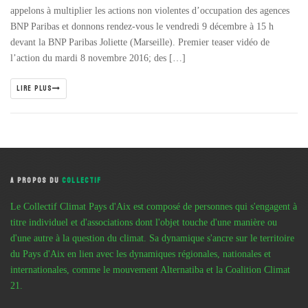
appelons à multiplier les actions non violentes d’occupation des agences
BNP Paribas et donnons rendez-vous le vendredi 9 décembre à 15 h
devant la BNP Paribas Joliette (Marseille). Premier teaser vidéo de
l’action du mardi 8 novembre 2016; des […]
LIRE PLUS
A PROPOS DU
COLLECTIF
Le Collectif Climat Pays d'Aix est composé de personnes qui s'engagent à
titre individuel et d'associations dont l'objet touche d'une manière ou
d'une autre à la question du climat. Sa dynamique s'ancre sur le territoire
du Pays d'Aix en lien avec les dynamiques régionales, nationales et
internationales, comme le mouvement Alternatiba et la Coalition Climat
21.