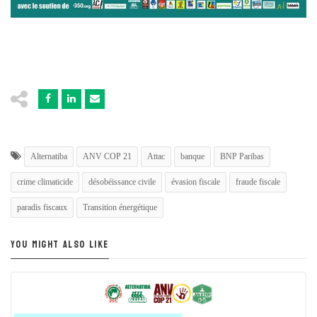
Alternatiba
ANV COP 21
Attac
banque
BNP Paribas
crime climaticide
désobéissance civile
évasion fiscale
fraude fiscale
paradis fiscaux
Transition énergétique
YOU MIGHT ALSO LIKE