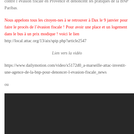
contre l’évasion fiscale en Provence et dénoncent les pratiques de la BNP
Paribas.
Nous appelons tous les citoyen-nes à se retrouver à Dax le 9 janvier pour
faire le procès de l’évasion fiscale ! Pour avoir une place et un logement
dans le bus à un prix modique ! voici le lien
http://local.attac.org/13/aix/spip.php?article2547
Lien vers la vidéo
https://www.dailymotion.com/video/x5172d0_a-marseille-attac-investit-
une-agence-de-la-bnp-pour-denoncer-l-evasion-fiscale_news
ou