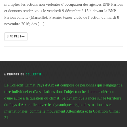
multiplier les actions non violentes d’occupation des agences BNP Paribas
et donnons rendez-vous le vendredi 9 décembre à 15 h devant la BNP
Paribas Joliette (Marseille). Premier teaser vidéo de l’action du mardi 8
novembre 2016; des […]
LIRE PLUS
A PROPOS DU
COLLECTIF
Le Collectif Climat Pays d'Aix est composé de personnes qui s'engagent à
titre individuel et d'associations dont l'objet touche d'une manière ou
d'une autre à la question du climat. Sa dynamique s'ancre sur le territoire
du Pays d'Aix en lien avec les dynamiques régionales, nationales et
internationales, comme le mouvement Alternatiba et la Coalition Climat
21.