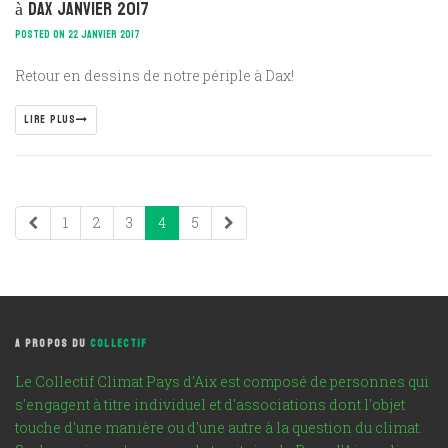
à Dax janvier 2017
POSTED ON 22 JANVIER 2017
Retour en dessins de notre périple à Dax!
LIRE PLUS
1
2
3
4
5
A PROPOS DU
COLLECTIF
Le Collectif Climat Pays d'Aix est composé de personnes qui
s'engagent à titre individuel et d'associations dont l'objet
touche d'une manière ou d'une autre à la question du climat.