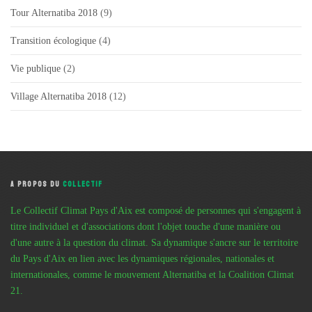
Tour Alternatiba 2018
(9)
Transition écologique
(4)
Vie publique
(2)
Village Alternatiba 2018
(12)
A PROPOS DU
COLLECTIF
Le Collectif Climat Pays d'Aix est composé de personnes qui s'engagent à
titre individuel et d'associations dont l'objet touche d'une manière ou
d'une autre à la question du climat. Sa dynamique s'ancre sur le territoire
du Pays d'Aix en lien avec les dynamiques régionales, nationales et
internationales, comme le mouvement Alternatiba et la Coalition Climat
21.