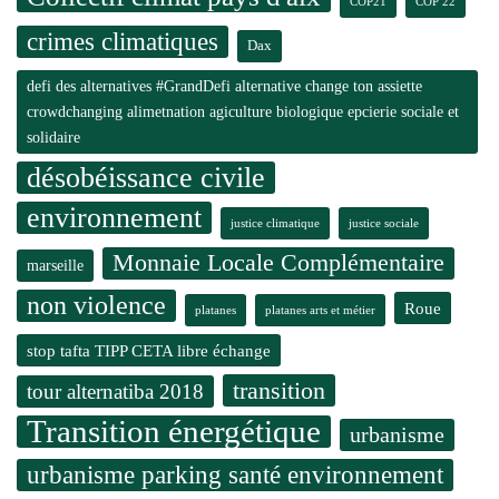
COP21
COP 22
crimes climatiques
Dax
defi des alternatives #GrandDefi alternative change ton assiette
crowdchanging alimetnation agiculture biologique epcierie sociale et
solidaire
désobéissance civile
environnement
justice climatique
justice sociale
Monnaie Locale Complémentaire
marseille
non violence
Roue
platanes
platanes arts et métier
stop tafta TIPP CETA libre échange
transition
tour alternatiba 2018
Transition énergétique
urbanisme
urbanisme parking santé environnement