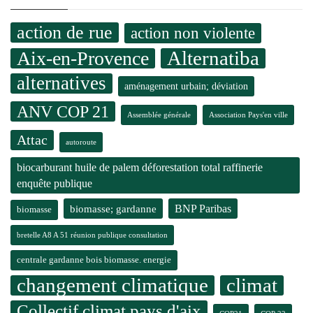
action de rue
action non violente
Alternatiba
Aix-en-Provence
alternatives
aménagement urbain; déviation
ANV COP 21
Assemblée générale
Association Pays'en ville
Attac
autoroute
biocarburant huile de palem déforestation total raffinerie
enquête publique
BNP Paribas
biomasse; gardanne
biomasse
bretelle A8 A 51 réunion publique consultation
centrale gardanne bois biomasse. energie
changement climatique
climat
Collectif climat pays d'aix