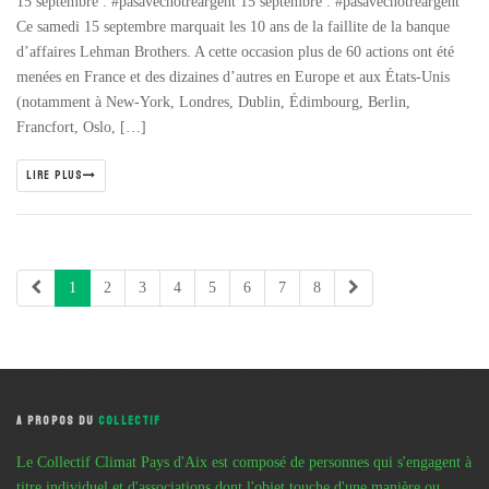
15 septembre : #pasavecnotreargent 15 septembre : #pasavecnotreargent
Ce samedi 15 septembre marquait les 10 ans de la faillite de la banque
d’affaires Lehman Brothers. A cette occasion plus de 60 actions ont été
menées en France et des dizaines d’autres en Europe et aux États-Unis
(notamment à New-York, Londres, Dublin, Édimbourg, Berlin,
Francfort, Oslo, […]
LIRE PLUS
1
2
3
4
5
6
7
8
A PROPOS DU
COLLECTIF
Le Collectif Climat Pays d'Aix est composé de personnes qui s'engagent à
titre individuel et d'associations dont l'objet touche d'une manière ou