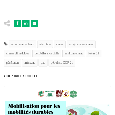
action non violente
alterntiba
climat
cri génération climat
crimes climaticides
désobéissance civile
environnement
fokus 21
génération
irrintzina
pau
pétroliers COP 21
YOU MIGHT ALSO LIKE