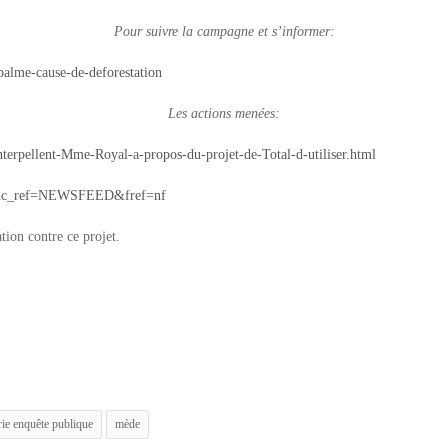
Pour suivre la campagne et s’informer:
-palme-cause-de-deforestation
Les actions menées:
nterpellent-Mme-Royal-a-propos-du-projet-de-Total-d-utiliser.html
ce/?hc_ref=NEWSFEED&fref=nf
tion contre ce projet.
erie enquête publique
mède