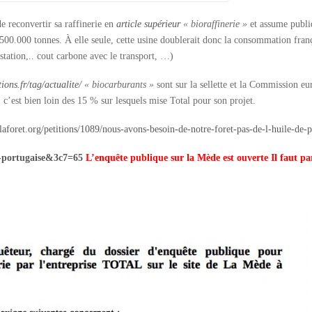
e reconvertir sa raffinerie en
article supérieur
«
bioraffinerie
»
et assume publi
: 500.000 tonnes. À elle seule, cette usine doublerait donc la consommation fran
tation,.. cout carbone avec le transport, …)
tions.fr/tag/actualite/
«
biocarburants
»
sont sur la sellette et la Commission e
 c’est bien loin des 15
% sur lesquels mise Total pour son projet.
laforet.org/petitions/1089/nous-avons-besoin-de-notre-foret-pas-de-l-huile
e-portugaise&3c7=65
L’enquête publique sur la Mède est ouverte Il faut pa