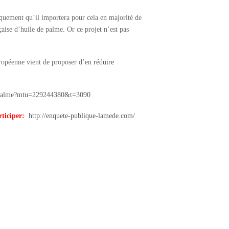
quement qu’il importera pour cela en majorité de
çaise d’huile de palme. Or ce projet n’est pas
uropéenne vient de proposer d’en
réduire
-de-palme?mtu=229244380&t=3090
rticiper:
http://enquete-publique-lamede.com/