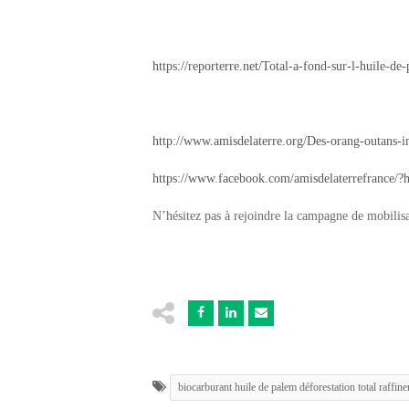
https://reporterre.net/Total-a-fond-sur-l-huile-de
http://www.amisdelaterre.org/Des-orang-outans-i
https://www.facebook.com/amisdelaterrefran
N’hésitez pas à rejoindre la campagne de mobilisa
biocarburant huile de palem déforestation total raffin