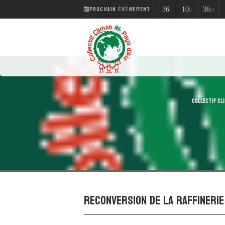
PROCHAIN ÉVÉNEMENT
36
10
36
j
h
m
COLLECTIF CLI
Reconversion de la raffinerie