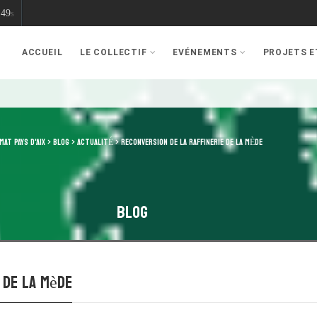
48
s
ACCUEIL
LE COLLECTIF
EVÉNEMENTS
PROJETS 
MAT PAYS D'AIX
>
BLOG
>
ACTUALITÉ
>
RECONVERSION DE LA RAFFINERIE DE LA MÈDE
Blog
 de la Mède