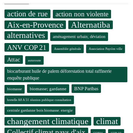
action de rue
action non violente
Alternatiba
Aix-en-Provence
alternatives
aménagement urbain; déviation
ANV COP 21
Assemblée générale
Association Pays'en ville
Attac
autoroute
biocarburant huile de palem déforestation total raffinerie
enquête publique
BNP Paribas
biomasse; gardanne
biomasse
bretelle A8 A 51 réunion publique consultation
centrale gardanne bois biomasse. energie
changement climatique
climat
Collectif climat pays d'aix