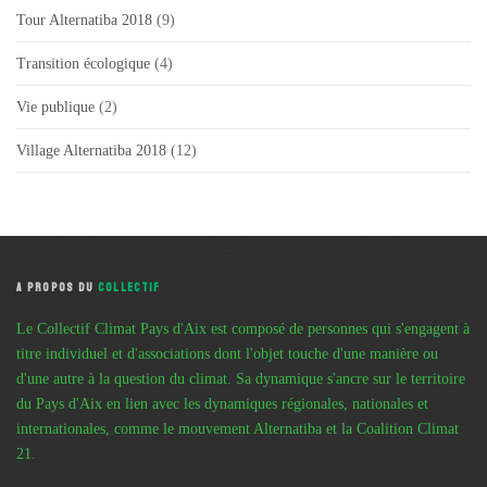
Tour Alternatiba 2018
(9)
Transition écologique
(4)
Vie publique
(2)
Village Alternatiba 2018
(12)
A PROPOS DU
COLLECTIF
Le Collectif Climat Pays d'Aix est composé de personnes qui s'engagent à
titre individuel et d'associations dont l'objet touche d'une manière ou
d'une autre à la question du climat. Sa dynamique s'ancre sur le territoire
du Pays d'Aix en lien avec les dynamiques régionales, nationales et
internationales, comme le mouvement Alternatiba et la Coalition Climat
21.