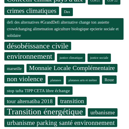
COP21
COP 22
crimes climatiques
Dax
defi des alternatives #GrandDefi alternative change ton assiette
crowdchanging alimetnation agiculture biologique epcierie sociale et
solidaire
désobéissance civile
environnement
justice climatique
justice sociale
Monnaie Locale Complémentaire
marseille
non violence
Roue
platanes
platanes arts et métier
stop tafta TIPP CETA libre échange
transition
tour alternatiba 2018
Transition énergétique
urbanisme
urbanisme parking santé environnement