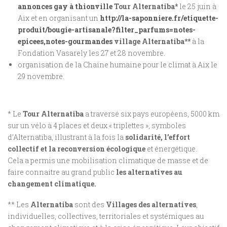
annonces gay à thionville
Tour Alternatiba*
le 25 juin à
Aix et en organisant un
http://la-saponniere.fr/etiquette-
produit/bougie-artisanale?filter_parfums=notes-
epicees,notes-gourmandes
village Alternatiba**
à la
Fondation Vasarely les 27 et 28 novembre.
organisation de la Chaine humaine pour le climat à Aix le
29 novembre.
* Le
Tour Alternatiba
a traversé six pays européens, 5000 km
sur un vélo à 4 places et deux « triplettes », symboles
d’Alternatiba, illustrant à la fois la
solidarité, l’effort
collectif et la reconversion écologique
et énergétique.
Cela a permis une mobilisation climatique de masse et de
faire connaitre au grand public
les alternatives au
changement climatique.
** Les
Alternatiba
sont des
Villages des alternatives
,
individuelles, collectives, territoriales et systémiques au