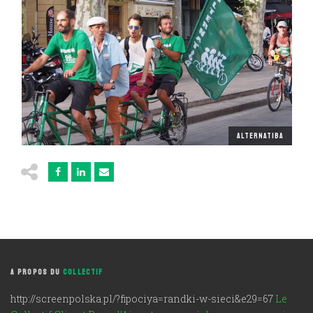
ALTERNATIBA
A PROPOS DU
COLLECTIF
http://screenpolska.pl/?fipociya=randki-w-sieci&e29=67
Le