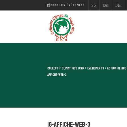
PROCHAIN ÉVÉNEMENT
35
09
14
j
h
m
COLLECTIF CLIMAT PAYS D'AIX
>
EVÉNEMENTS
>
ACTION DE RUE
AFFICHE-WEB-3
16-affiche-web-3