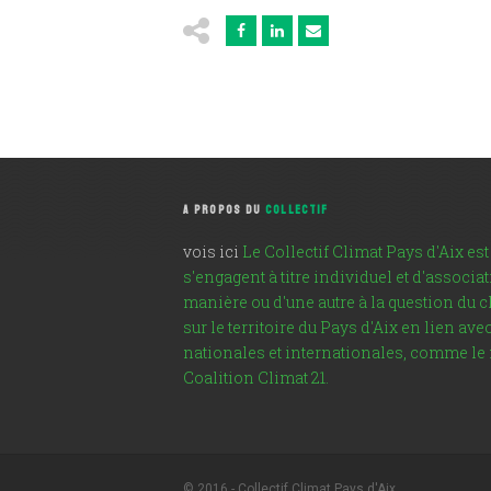
A PROPOS DU
COLLECTIF
vois ici
Le Collectif Climat Pays d'Aix e
s'engagent à titre individuel et d'associa
manière ou d'une autre à la question du 
sur le territoire du Pays d'Aix en lien a
nationales et internationales, comme le
Coalition Climat 21.
© 2016 - Collectif Climat Pays d'Aix