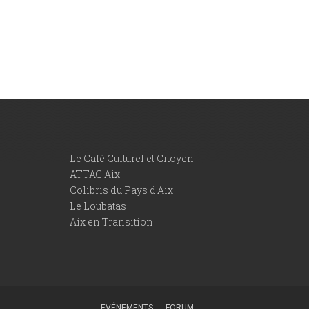
Le Café Culturel et Citoyen
ATTAC Aix
Colibris du Pays d'Aix
Le Loubatas
Aix en Transition
EVÉNEMENTS
FORUM