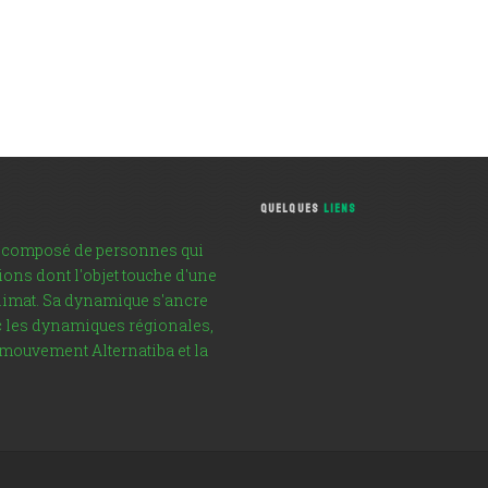
QUELQUES
LIENS
st composé de personnes qui
tions dont l'objet touche d'une
climat. Sa dynamique s'ancre
vec les dynamiques régionales,
 mouvement Alternatiba et la