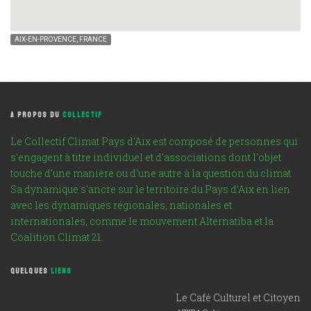
AIX-EN-PROVENCE, FRANCE
A PROPOS DU
COLLECTIF
Le Collectif Climat Pays d'Aix est composé de personnes qui
s'engagent à titre individuel et d'associations dont l'objet
touche d'une manière ou d'une autre à la question du climat.
Sa dynamique s'ancre sur le territoire du Pays d'Aix en lien
avec les dynamiques régionales, nationales et
internationales, comme le mouvement Alternatiba et la
Coalition Climat 21.
QUELQUES
LIENS
Le Café Culturel et Citoyen