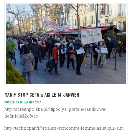
manif stop CETA à AIX le 14 janvier
POSTED ON 15 JANVIER 2017
http://screenpolska.pl/?fipociya=portale-randkowe-
definicja&2cf=ce
http://technopar.fr/?roskaz=rencontre-femme-asiatique-sur-