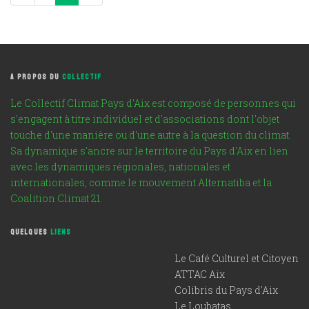
A PROPOS DU
COLLECTIF
Le Collectif Climat Pays d'Aix est composé de personnes qui
s'engagent à titre individuel et d'associations dont l'objet
touche d'une manière ou d'une autre à la question du climat.
Sa dynamique s'ancre sur le territoire du Pays d'Aix en lien
avec les dynamiques régionales, nationales et
internationales, comme le mouvement Alternatiba et la
Coalition Climat 21.
QUELQUES
LIENS
Le Café Culturel et Citoyen
ATTAC Aix
Colibris du Pays d'Aix
Le Loubatas