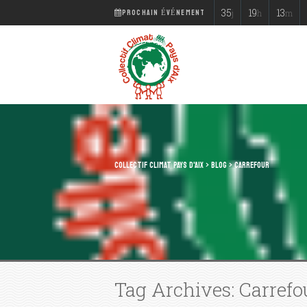
PROCHAIN ÉVÉNEMENT
35
19
13
j
h
m
COLLECTIF CLIMAT PAYS D'AIX
>
BLOG
>
CARREFOUR
Tag Archives: Carrefo