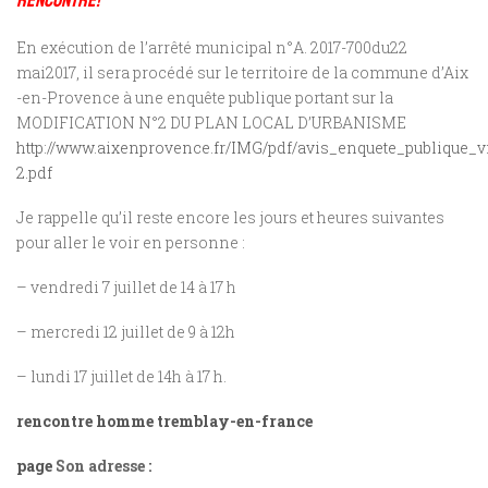
rencontre!
En exécution de l’arrêté municipal n°A. 2017-700du22
mai2017, il sera procédé sur le territoire de la commune d’Aix
-en-Provence à une enquête publique portant sur la
MODIFICATION N°2 DU PLAN LOCAL D’URBANISME
http://www.aixenprovence.fr/IMG/pdf/avis_enquete_publique_v
2.pdf
Je rappelle qu’il reste encore les jours et heures suivantes
pour aller le voir en personne :
– vendredi 7 juillet de 14 à 17 h
– mercredi 12 juillet de 9 à 12h
– lundi 17 juillet de 14h à 17 h.
rencontre homme tremblay-en-france
page
Son adresse :