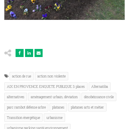
action de rue
action non violente
AIX EN PROVENCE ENQUETE PUBLIQUE 3 places
Alternatiba
alternatives
aménagement urbain; déviation
désobéissance civile
parc rambot défense arbre
platanes
platanes arts et métier
Transition énergétique
urbanisme
urbanisme parking santé environnement