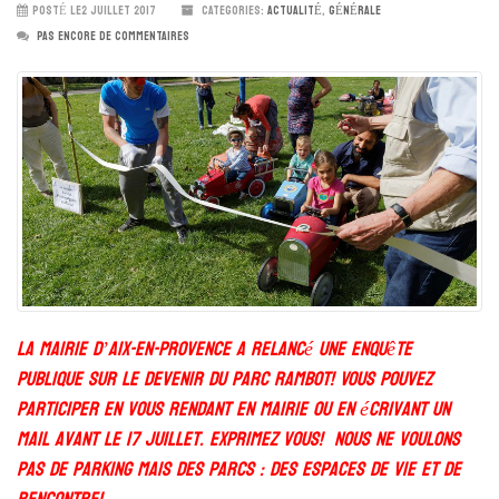
POSTÉ LE2 JUILLET 2017
CATEGORIES:
ACTUALITÉ
,
GÉNÉRALE
PAS ENCORE DE COMMENTAIRES
La mairie d’Aix-en-Provence a relancé une enquête
publique sur le devenir du Parc Rambot! Vous pouvez
participer en vous rendant en mairie ou en écrivant un
mail avant le 17 juillet. Exprimez vous! Nous ne voulons
pas de parking mais des parcs : des espaces de vie et de