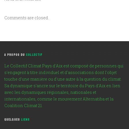
Comments are closed.
A PROPOS DU
COLLECTIF
Le Collectif Climat Pays d'Aix est composé de personnes qui
s'engagent à titre individuel et d'associations dont l'objet
touche d'une manière ou d'une autre à la question du climat.
Sa dynamique s'ancre sur le territoire du Pays d'Aix en lien
avec les dynamiques régionales, nationales et
internationales, comme le mouvement Alternatiba et la
Coalition Climat 21.
QUELQUES
LIENS