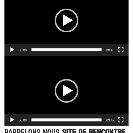
00:00
00:43
Lecteur
vidéo
00:00
03:47
Rappelons nous
site de rencontre