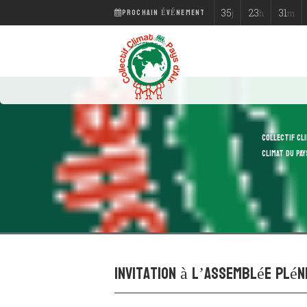
PROCHAIN ÉVÉNEMENT
35
23
31
j
h
m
COLLECTIF CLI
CLIMAT DU PAY
Invitation à l’Assemblée Plén