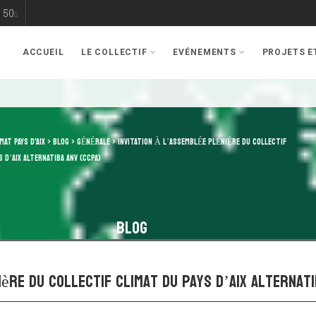
49
s
ACCUEIL
LE COLLECTIF
EVÉNEMENTS
PROJETS 
MAT PAYS D'AIX
>
BLOG
>
GÉNÉRALE
>
INVITATION À L’ASSEMBLÉE PLÉNIÈRE DU COLLECTIF
S D’AIX ALTERNATIBA ANV (CCPA)
Blog
ière du Collectif Climat du Pays d’Aix Alternati