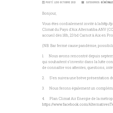
POSTÉ LE10 OCTOBRE 2021
CATEGORIES:
GÉNÉRALE
Bonjour,
Vous êtes cordialement invité à la
http:/
Climat du Pays d’Aix Alternatiba ANV (C
accueil dès 18h, 23 bd Carnot à Aix en Pr
(NB: Bar fermé cause pandémie, possibilit
1. Nous avons rencontré depuis septembr
qui souhaitent s’investir dans la lutte c
de connaître vos attentes, questions, intér
2. S’en suivra une brève présentation du C
3. Nous ferons également un complément d
4. Plan Climat Air Energie de la métropol
https://www.facebook.com/AlternativesT