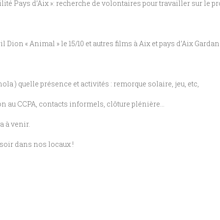
ité Pays d’Aix »: recherche de volontaires pour travailler sur le pro
il Dion « Animal » le 15/10 et autres films à Aix et pays d’Aix Gardan
a ) quelle présence et activités : remorque solaire, jeu, etc,
n au CCPA, contacts informels, clôture plénière…
a à venir.
soir dans nos locaux !