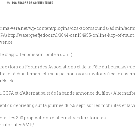
PAS ENCORE DE COMMENTAIRES
/prima-vera.net/wp-content/plugins/dzs-zoomsounds/admin/adm
CPA)
http://watergeefjedoor.nl/3044-csnl54955-online-kop-of-munt
ovence.
é d’apporter boisson, boîte à don…).
e (lors du Forum des Associations et de la Fête du Loubatas) p
ontre le réchauffement climatique, nous vous invitons à cette asse
êts etc.
CPA et d’Alternatiba et de la bande annonce du film « Alternatiba »
u débriefing sur la journée du 25 sept. sur les mobilités et la vé
e : les 300 propositions d’alternatives territoriales
erritorialesAMP/