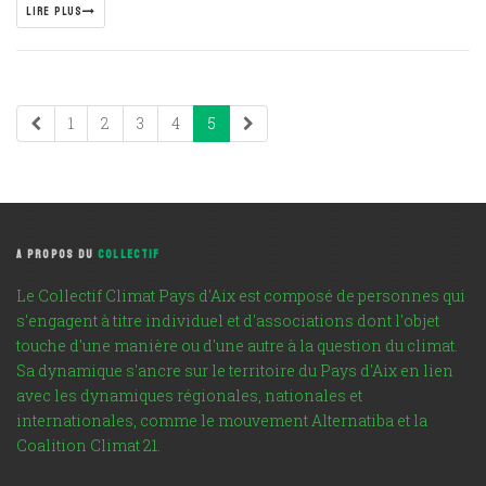
LIRE PLUS
1
2
3
4
5
A PROPOS DU
COLLECTIF
Le Collectif Climat Pays d'Aix est composé de personnes qui
s'engagent à titre individuel et d'associations dont l'objet
touche d'une manière ou d'une autre à la question du climat.
Sa dynamique s'ancre sur le territoire du Pays d'Aix en lien
avec les dynamiques régionales, nationales et
internationales, comme le mouvement Alternatiba et la
Coalition Climat 21.