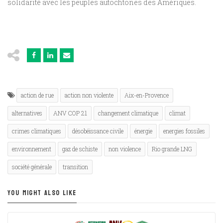
solidarité avec les peuples autochtones des Amériques.
action de rue
action non violente
Aix-en-Provence
alternatives
ANV COP 21
changement climatique
climat
crimes climatiques
désobéissance civile
énergie
energies fossiles
environnement
gaz de schiste
non violence
Rio grande LNG
société générale
transition
YOU MIGHT ALSO LIKE