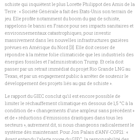
schiste qui inquiètent le plus Lorette Philippot des Amis de la
Terre : « Société Générale a fait des Etats-Unis son terrain de
jeu. Elle profite notamment du boom du gaz de schiste,
rappelons-le banni en France pour ses impacts sanitaires et
environnementaux catastrophiques, pour investir
massivement dans les nouvelles infrastructures gazières
prévues en Amérique du Nord [3]. Elle doit cesser de
répondre à la même folie climaticide que les industriels des
énergies fossiles et l’administration Trump. Et cela doit
passer par un retrait immédiat du projet Rio Grande LNG au
Texas, et par un engagement public à arrêter de soutenir le
développement des projets liés au gaz de schiste ».
Le rapport du GIEC conclut qu’il est encore possible de
limiter le réchauffement climatique en dessous de 1,5 °C à la
condition de « changements d’une ampleur sans précédent »
et de « réductions d’émissions drastiques dans tous les
secteurs », autrement dit, si nous changeons radicalement le
système dès maintenant. Pour Jon Palais d’ANV-COP21 : «
Ayant entendu l’alerte rouge du GIEC, la responsabilité des