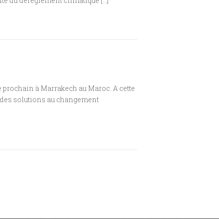
lité du dérèglement climatique […]
 prochain à Marrakech au Maroc. A cette
 : des solutions au changement