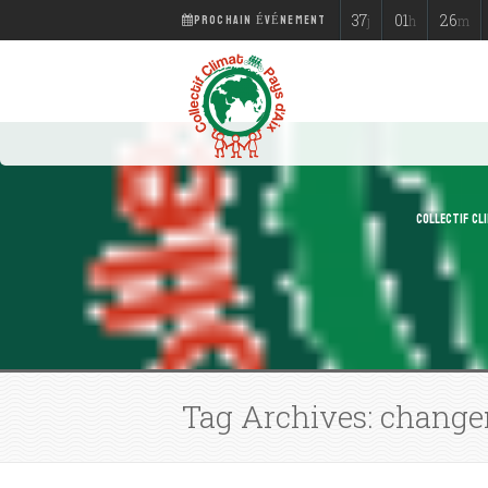
PROCHAIN ÉVÉNEMENT
37
01
26
j
h
m
COLLECTIF CLI
Tag Archives: change