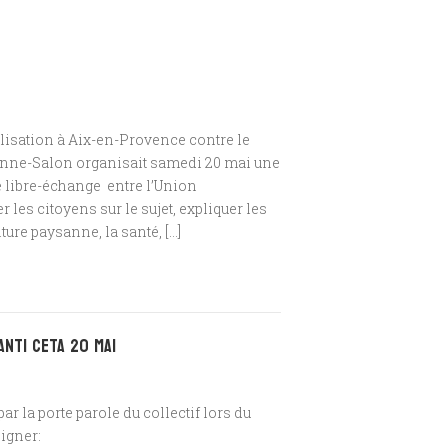
sation à Aix-en-Provence contre le
danne-Salon organisait samedi 20 mai une
de libre-échange entre l’Union
 les citoyens sur le sujet, expliquer les
ture paysanne, la santé, […]
anti CETA 20 mai
r la porte parole du collectif lors du
igner: