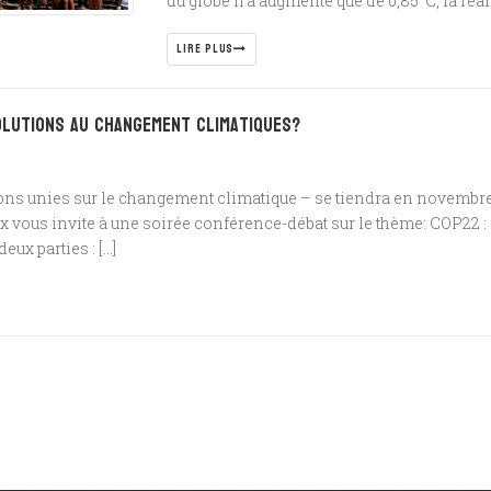
du globe n’a augmenté que de 0,85°C, la réa
LIRE PLUS
olutions au changement climatiques?
ns unies sur le changement climatique – se tiendra en novembre
Aix vous invite à une soirée conférence-débat sur le thème: COP22
eux parties : […]