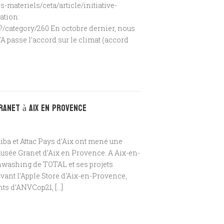
s-materiels/ceta/article/initiative-
ation:
?/category/260 En octobre dernier, nous
A passe l’accord sur le climat (accord
ranet à Aix en Provence
tiba et Attac Pays d’Aix ont mené une
musée Granet d’Aix en Provence. A Aix-en-
nwashing de TOTAL et ses projets
vant l’Apple Store d’Aix-en-Provence,
nts d’ANVCop21, […]