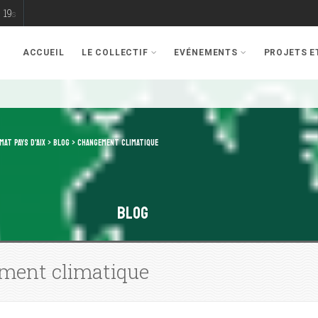
19
s
ACCUEIL
LE COLLECTIF
EVÉNEMENTS
PROJETS 
MAT PAYS D'AIX
>
BLOG
>
CHANGEMENT CLIMATIQUE
Blog
ment climatique