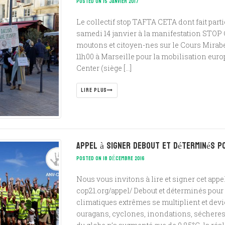
POSTED ON 15 JANVIER 2017
Le collectif stop TAFTA CETA dont fait partie
samedi 14 janvier à la manifestation STOP 
moutons et citoyen-nes sur le Cours Mirab
11h00 à Marseille pour la mobilisation eu
Center (siège […]
LIRE PLUS
Appel à signer Debout et déterminés p
POSTED ON 18 DÉCEMBRE 2016
Nous vous invitons à lire et signer cet appel
cop21.org/appel/ Debout et déterminés pou
climatiques extrêmes se multiplient et devi
ouragans, cyclones, inondations, sécheres