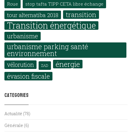
Roue
stop tafta TIPP CETA libre échange
transition
tour alternatiba 2018
Transition énergétique
urbanisme
urbanisme parking santé
environnement
énergie
vélorution
ZAD
évasion fiscale
Categories
Actualité
(78)
Générale
(6)