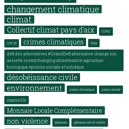
changement climatique
climat
Collectif climat pays d'aix
COP21
crimes climatiques
Dax
COP 22
defi des alternatives #GrandDefi alternative change ton
assiette crowdchanging alimetnation agiculture
biologique epcierie sociale et solidaire
désobéissance civile
environnement
justice climatique
justice sociale
marseille
Monnaie Locale Complémentaire
non violence
platanes
platanes arts et métier