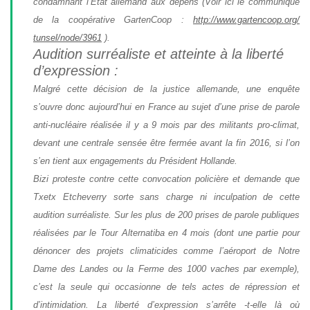
condamnant l’État allemand aux dépens (Voir ici le communiqué
de la coopérative GartenCoop :
http://www.gartencoop.org/
tunsel/node/3961
).
Audition surréaliste et atteinte à la liberté
d’expression :
Malgré cette décision de la justice allemande, une enquête
s’ouvre donc aujourd’hui en France au sujet d’une prise de parole
anti-nucléaire réalisée il y a 9 mois par des militants pro-climat,
devant une centrale sensée être fermée avant la fin 2016, si l’on
s’en tient aux engagements du Président Hollande.
Bizi proteste contre cette convocation policière et demande que
Txetx Etcheverry sorte sans charge ni inculpation de cette
audition surréaliste. Sur les plus de 200 prises de parole publiques
réalisées par le Tour Alternatiba en 4 mois (dont une partie pour
dénoncer des projets climaticides comme l’aéroport de Notre
Dame des Landes ou la Ferme des 1000 vaches par exemple),
c’est la seule qui occasionne de tels actes de répression et
d’intimidation. La liberté d’expression s’arrête -t-elle là où