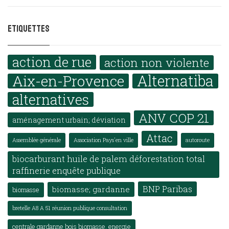
Etiquettes
action de rue
action non violente
Alternatiba
Aix-en-Provence
alternatives
ANV COP 21
aménagement urbain; déviation
Attac
Assemblée générale
Association Pays'en ville
autoroute
biocarburant huile de palem déforestation total
raffinerie enquête publique
BNP Paribas
biomasse; gardanne
biomasse
bretelle A8 A 51 réunion publique consultation
centrale gardanne bois biomasse. energie