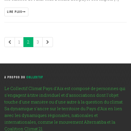
LIRE PLUS
1
2
3
A PROPOS DU
COLLECTIF
Le Collectif Climat Pays d'Aix est composé de personnes qui
s'engagent à titre individuel et d'associations dont l'objet
touche d'une manière ou d'une autre à la question du climat.
Sa dynamique s'ancre sur le territoire du Pays d'Aix en lien
avec les dynamiques régionales, nationales et
internationales, comme le mouvement Alternatiba et la
Coalition Climat 21.