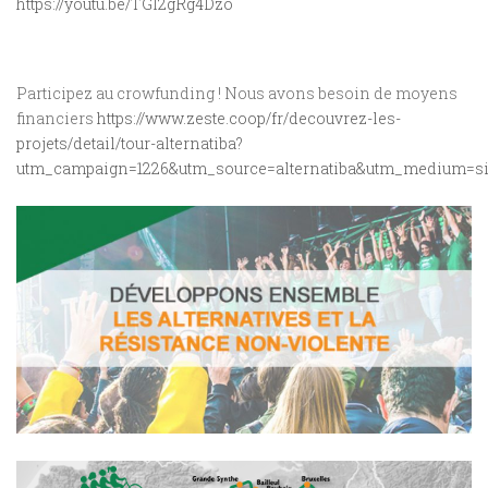
https://youtu.be/TGl2gRg4Dzo
Participez au crowfunding ! Nous avons besoin de moyens
financiers
https://www.zeste.coop/fr/decouvrez-les-
projets/detail/tour-alternatiba?
utm_campaign=1226&utm_source=alternatiba&utm_medium=sit