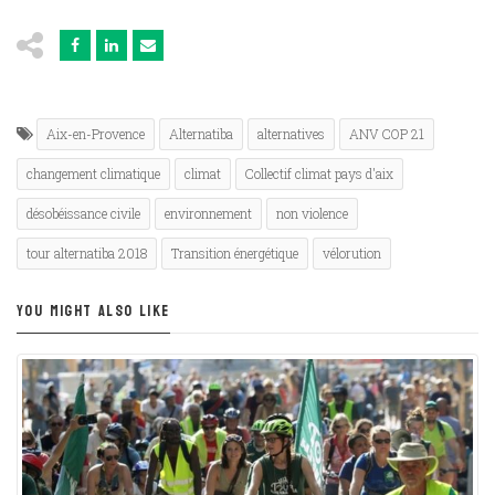
Aix-en-Provence
Alternatiba
alternatives
ANV COP 21
changement climatique
climat
Collectif climat pays d'aix
désobéissance civile
environnement
non violence
tour alternatiba 2018
Transition énergétique
vélorution
YOU MIGHT ALSO LIKE